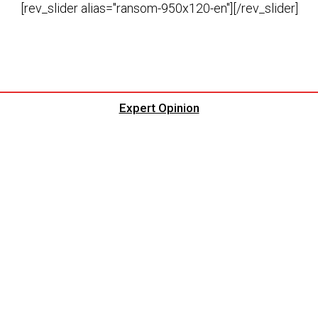
[rev_slider alias="ransom-950x120-en"][/rev_slider]
Expert Opinion