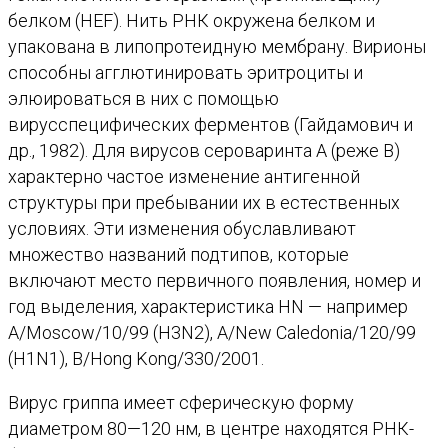
белком (HEF). Нить РНК окружена белком и
упакована в липопротеидную мембрану. Вирионы
способны агглютинировать эритроциты и
элюироваться в них с помощью
вирусспецифических ферментов (Гайдамович и
др., 1982). Для вирусов сероваринта А (реже В)
характерно частое изменение антигенной
структуры при пребывании их в естественных
условиях. Эти изменения обуславливают
множество названий подтипов, которые
включают место первичного появления, номер и
год выделения, характеристика HN — например
A/Moscow/10/99 (H3N2), A/New Caledonia/120/99
(H1N1), B/Hong Kong/330/2001.
Вирус гриппа имеет сферическую форму
диаметром 80—120 нм, в центре находятся РНК-