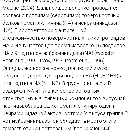
вируса гриппа к роду А, В или С (Букринская, 1986;
Mackie, 2004). Дальнейшее деление проводится
согласно подтипам (серотипам) поверхностных
белков гемагглютинина (HA) и нейраминидазы
(NA). В соответствии с антигенной
специфичностью поверхностных гликопротеидов
HA и NA в настоящее время известно 16 подтипов
HA и 9 подтипов нейраминидазы (NA) (Webster,
Bean et al.,1992; Lvov,1993; Rohm et al., 1996).
Эпидемическое значение для людей имеют
вирусы, содержащие три подтипа HA (H1,H2,H3) и
два подтипа NA (N1, N2). Вирусы гриппа А и В
содержат NA и НА в качестве основных
структурных и антигенных компонентов вирусной
частицы, обладающих гемагглютинирующей и
нейраминидазной активностями. У вируса гриппа С
нет нейраминидазы, он обладает вместо этого
гемагглютинин-эстеразным (проникающим)