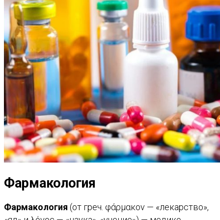
Фармакология
Фармакология
(от греч. φάρμακον — «лекарство»,
«яд» и λόγος — «наука», «учение») — медико-