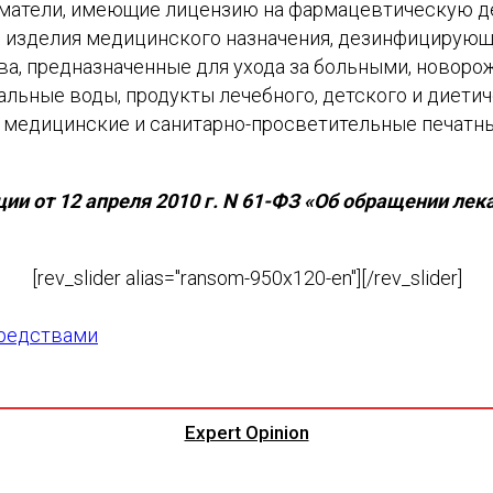
матели, имеющие лицензию на фармацевтическую де
 изделия медицинского назначения, дезинфицирующи
ва, предназначенные для ухода за больными, новоро
ральные воды, продукты лечебного, детского и диети
едицинские и санитарно-просветительные печатны
и от 12 апреля 2010 г. N 61-ФЗ «Об обращении лек
[rev_slider alias="ransom-950x120-en"][/rev_slider]
средствами
Expert Opinion