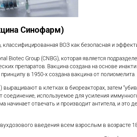
кцина Синофарм)
а, классифицированная ВОЗ как безопасная и эффект
onal Biotec Group (CNBG), которая является подразд
ских препаратов. Вакцина создана на основе инакти
 принципу в 1950-х создана вакцина от полиомелита.
й) выращивают в клетках в биореакторах, затем “уб
соединение, используемое для усиления иммунного 
ма начинает отвечать и производит антитела, и это 
двухдозового введения всем взрослым в возрасте 18