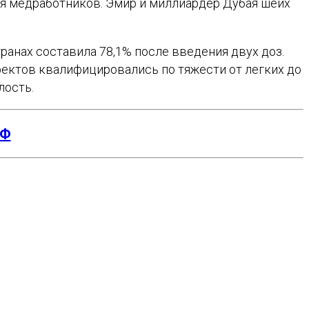
ля медработников. Эмир и миллиардер Дубая шейх
ранах составила 78,1% после введения двух доз.
ектов квалифицировались по тяжести от легких до
лость.
РФ