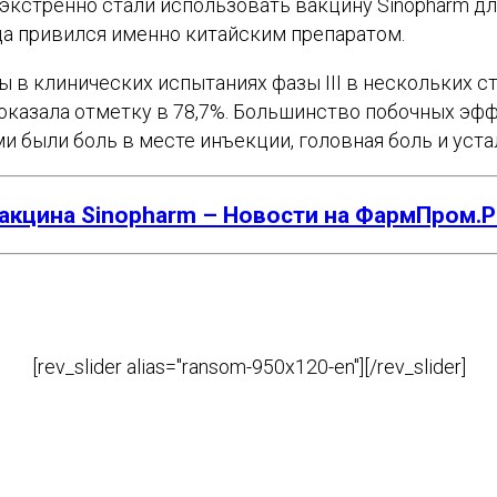
экстренно стали использовать вакцину Sinopharm д
а привился именно китайским препаратом.
 в клинических испытаниях фазы III в нескольких ст
казала отметку в 78,7%. Большинство побочных эфф
 были боль в месте инъекции, головная боль и уста
акцина Sinopharm – Новости на ФармПром.
[rev_slider alias="ransom-950x120-en"][/rev_slider]