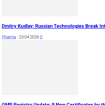
Dmitry Kudlay: Russian Technologies Break Int
Pharma
-
23.04.2026
0
GMP Registry Update: 8 New Certificates by t