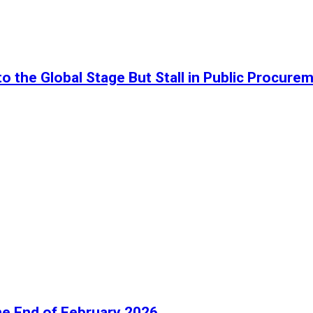
o the Global Stage But Stall in Public Procure
he End of February 2026