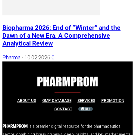
Biopharma 2026: End of “Winter” and the
Dawn of a New Era. A Comprehensive
Analytical Review
Pharma
-
10.02.2026
0
ABOUT US
GMP DATABASE
SERVICES
PROMOTION
CONTACT
🌐 RU
PHARMPROM
is a premier digital resource for the pharmaceutical
sector, combining breaking news, deep insights, and key market events.