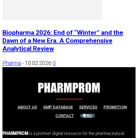
Biopharma 2026: End of “Winter” and the
Dawn of a New Era. A Comprehensive
Analytical Review
Pharma
-
10.02.2026
0
ABOUT US
GMP DATABASE
SERVICES
PROMOTION
CONTACT
🌐 RU
PHARMPROM
is a premier digital resource for the pharmaceutical