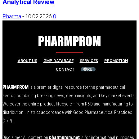
Analytical Review
Pharma
-
10.02.2026
0
ABOUT US
GMP DATABASE
SERVICES
PROMOTION
CONTACT
🌐 RU
PHARMPROM
is a premier digital resource for the pharmaceutical
sector, combining breaking news, deep insights, and key market events.
We cover the entire product lifecycle—from R&D and manufacturing to
distribution—in strict accordance with Good Pharmaceutical Practices
(GxP).
Disclaimer All content on
pharmprom.net
is for informational purposes