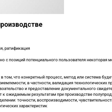
производстве
ия, ратификация
но с позиций потенциального пользователя некоторая 
 том, что конкретный процесс, метод или система буде
иемлемости; в частности, валидация технологических п
азательство и предоставление документального свидете
 к ожидаемым результатам при производстве полупроду
делении: точности, воспроизводимости, чувствительнос
огических характеристик